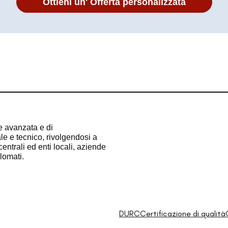
Ottieni un' Offerta personalizzata
e avanzata e di
e e tecnico, rivolgendosi a
entrali ed enti locali, aziende
plomati.
DURC
Certificazione di qualità