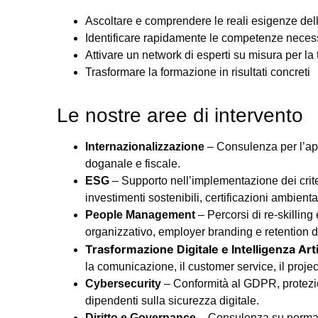
Ascoltare e comprendere le reali esigenze del
Identificare rapidamente le competenze necess
Attivare un network di esperti su misura per la
Trasformare la formazione in risultati concreti
Le nostre aree di intervento
Internazionalizzazione
– Consulenza per l’aper
doganale e fiscale.
ESG
– Supporto nell’implementazione dei crite
investimenti sostenibili, certificazioni ambiental
People Management
– Percorsi di re-skillin
organizzativo, employer branding e retention d
Trasformazione Digitale e Intelligenza Arti
la comunicazione, il customer service, il proje
Cybersecurity
– Conformità al GDPR, protezion
dipendenti sulla sicurezza digitale.
Diritto e Governance
– Consulenza su normativa