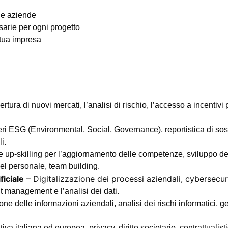
le aziende
arie per ogni progetto
 tua impresa
tura di nuovi mercati, l’analisi di rischio, l’accesso a incentivi 
ri ESG (Environmental, Social, Governance), reportistica di sost
i.
g e up-skilling per l’aggiornamento delle competenze, sviluppo 
el personale, team building.
ficiale
– Digitalizzazione dei processi aziendali, cybersecur
ct management e l’analisi dei dati.
e delle informazioni aziendali, analisi dei rischi informatici, g
 italiana ed europea, privacy, diritto societario, contrattualisti