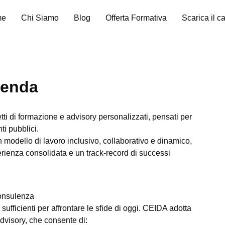
me
Chi Siamo
Blog
Offerta Formativa
Scarica il c
ienda
etti di formazione e advisory personalizzati, pensati per
ti pubblici.
un modello di lavoro inclusivo, collaborativo e dinamico,
rienza consolidata e un track-record di successi
consulenza
sufficienti per affrontare le sfide di oggi. CEIDA adotta
dvisory, che consente di: