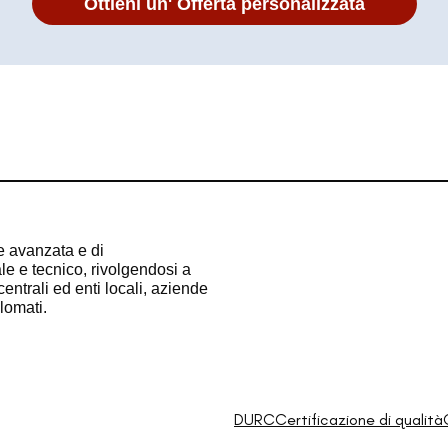
Ottieni un' Offerta personalizzata
e avanzata e di
e e tecnico, rivolgendosi a
entrali ed enti locali, aziende
plomati.
DURC
Certificazione di qualità