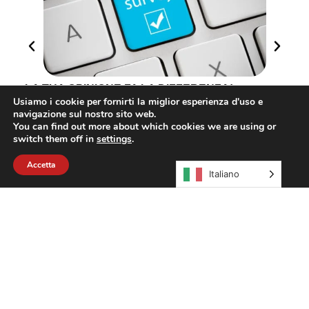
LA TUA OPINIONE FA LA DIFFERENZA!
Ve
18 Marzo 2026
nu
Usiamo i cookie per fornirti la miglior esperienza d'uso e
17
Leggi di più
navigazione sul nostro sito web.
Le
You can find out more about which cookies we are using or
switch them off in
settings
.
Accetta
Italiano
Non perdere nessun aggiornamento:
entra nella community CEIDA e scopri
tutte le novità