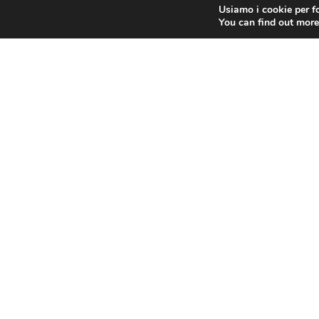
Non perdere nessun a
Usiamo i cookie per fo
You can find out more
Il CEIDA opera dal 1980 come centro di formazion
aggiornamento professionale, giuridico, managerial
funzionari e dirigenti di amministrazioni pubbliche c
private, professionisti, consulenti, neolaureati e di
06 492531
segreteria@ceida.com
Via Palestro, 24 - 00185 Roma
Sabato 08:15 - 14:00
Lunedì - Venerdì 08:15 - 18:00
C.E.I.D.