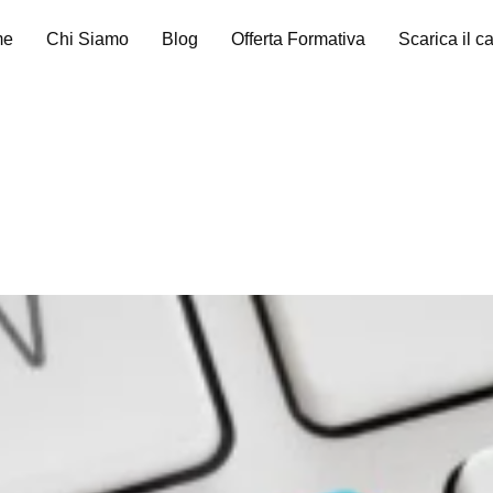
me
Chi Siamo
Blog
Offerta Formativa
Scarica il c