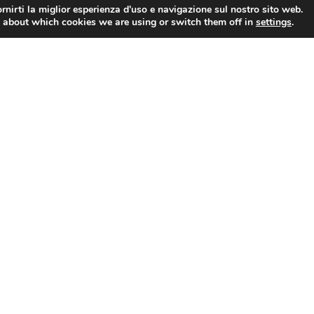
ggiornamento: entra nella community CEIDA e s
rnirti la miglior esperienza d'uso e navigazione sul nostro sito web.
 about which cookies we are using or switch them off in
settings
.
e avanzata e di
e e tecnico, rivolgendosi a
entrali ed enti locali, aziende
plomati.
DURC
Certificazione di qualità
A. S.r.l. – P.IVA 02145541005 – Iscr. Reg. Imprese di Roma 85