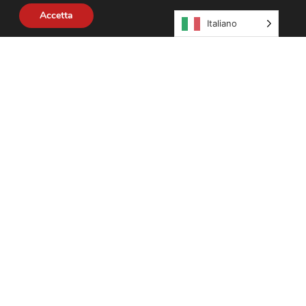
copri tutte le novità
Accetta
Italiano
About Us
Policies
Cookies Policy​
Informativa Relativa ai Dati raccolti sul sito​
Contattaci
Carta dei Servizi
002540582