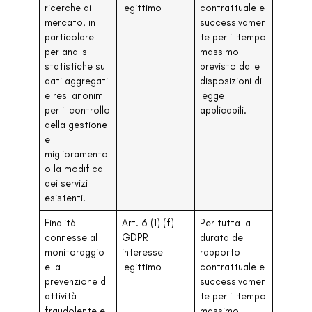
ricerche di
legittimo
contrattuale e
mercato, in
successivamen
particolare
te per il tempo
per analisi
massimo
statistiche su
previsto dalle
dati aggregati
disposizioni di
e resi anonimi
legge
per il controllo
applicabili.
della gestione
e il
miglioramento
o la modifica
dei servizi
esistenti.
Finalità
Art. 6 (1) (f)
Per tutta la
connesse al
GDPR
durata del
monitoraggio
interesse
rapporto
e la
legittimo
contrattuale e
prevenzione di
successivamen
attività
te per il tempo
fraudolente e
massimo