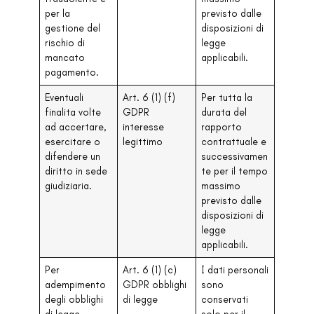
per la
previsto dalle
gestione del
disposizioni di
rischio di
legge
mancato
applicabili.
pagamento.
Eventuali
Art. 6 (1) (f)
Per tutta la
finalita volte
GDPR
durata del
ad accertare,
interesse
rapporto
esercitare o
legittimo
contrattuale e
difendere un
successivamen
diritto in sede
te per il tempo
giudiziaria.
massimo
previsto dalle
disposizioni di
legge
applicabili.
Per
Art. 6 (1) (c)
I dati personali
adempimento
GDPR obblighi
sono
degli obblighi
di legge
conservati
di legge
solo per il