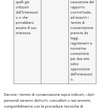
quelli già
cessazione del
utilizzati
rapporto
dall’Interessat
contrattuale,
o o che
ed esauriti i
potrebbero
termini di
essere di suo
conservazione
interesse.
previste da
leggi,
regolamenti e
normative
comunitarie
per due anni
salvo
opposizione
dell’interessat
o.
Decorsi i termini di conservazione sopra indicati, i dati
personali saranno distrutti, cancellati o resi anonimi,
compatibilmente con le procedure tecniche di