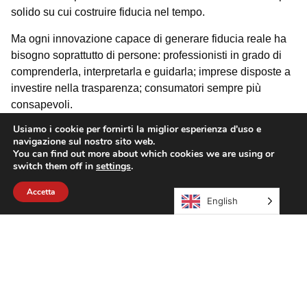
solido su cui costruire fiducia nel tempo.
Ma ogni innovazione capace di generare fiducia reale ha
bisogno soprattutto di persone: professionisti in grado di
comprenderla, interpretarla e guidarla; imprese disposte a
investire nella trasparenza; consumatori sempre più
consapevoli.
Usiamo i cookie per fornirti la miglior esperienza d'uso e
Articoli
navigazione sul nostro sito web.
You can find out more about which cookies we are using or
switch them off in
settings
.
Accetta
English
LA TUA OPINIONE FA LA DIFFERENZA!
Ve
18 Marzo 2026
nu
17