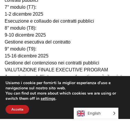
contratti pubblici
7° modulo (T7):
1-2 dicembre 2025
Esecuzione e collaudo dei contratti pubblici
8° modulo (T8):
9-10 dicembre 2025
Gestione esecutiva del contratto
9° modulo (T9):
15-16 dicembre 2025
Gestione del contenzioso nei contratti pubblici
VALUTAZIONE FINALE EXECUTIVE PROGRAM
A conclusione dell’intero percorso formativo sarà rilasciato
Usiamo i cookie per fornirti la miglior esperienza d'uso e
l’attestato di frequenza e profitto di
navigazione sul nostro sito web.
Executive program con valutazione finale espressa in
You can find out more about which cookies we are using or
centesimi a chi:
switch them off in
settings
.
superi almeno il 60% dei quiz a risposta multipla finali
Accetta
English
Coloro i quali seguiranno solo alcuni moduli, potranno
ottenere singoli attestati di frequenza e profitto
dei seminari, ma non l’attestato di Executive program.