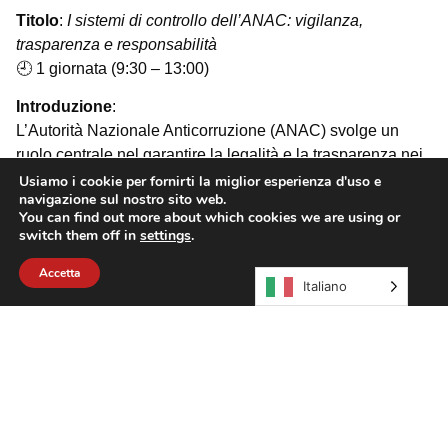
Titolo
:
I sistemi di controllo dell’ANAC: vigilanza,
trasparenza e responsabilità
🕘 1 giornata (9:30 – 13:00)
Introduzione
:
L’Autorità Nazionale Anticorruzione (ANAC) svolge un
ruolo centrale nel garantire la legalità e la trasparenza nei
contratti pubblici. Il D.Lgs. 209/2024 ha rafforzato i poteri di
Usiamo i cookie per fornirti la miglior esperienza d'uso e
navigazione sul nostro sito web.
vigilanza e controllo dell’ANAC, in particolare attraverso la
You can find out more about which cookies we are using or
Banca Dati Nazionale dei Contratti Pubblici (BDNCP), il
switch them off in
settings
.
Fascicolo Virtuale dell’Operatore Economico (FVOE) e il
Accetta
Casellario Informatico. Questo modulo fornisce una
Italiano
panoramica operativa dei principali strumenti di controllo,
con focus sulle responsabilità delle stazioni appaltanti e
dei RUP.
Spunti operativi
:
BDNCP e interoperabilità
(art. 24 D.Lgs. 36/2023,
come modificato): obblighi di alimentazione e