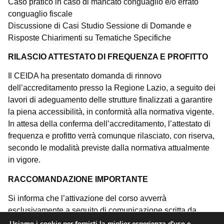
Caso pratico in caso di mancato conguaglio e/o errato
conguaglio fiscale
Discussione di Casi Studio Sessione di Domande e
Risposte Chiarimenti su Tematiche Specifiche
RILASCIO ATTESTATO DI FREQUENZA E PROFITTO
Il CEIDA ha presentato domanda di rinnovo
dell’accreditamento presso la Regione Lazio, a seguito dei
lavori di adeguamento delle strutture finalizzati a garantire
la piena accessibilità, in conformità alla normativa vigente.
In attesa della conferma dell’accreditamento, l’attestato di
frequenza e profitto verrà comunque rilasciato, con riserva,
secondo le modalità previste dalla normativa attualmente
in vigore.
RACCOMANDAZIONE IMPORTANTE
Si informa che l’attivazione del corso avverrà
esclusivamente a seguito di comunicazione scritta da
parte del CEIDA.
Usiamo i cookie per fornirti la miglior esperienza d'uso e