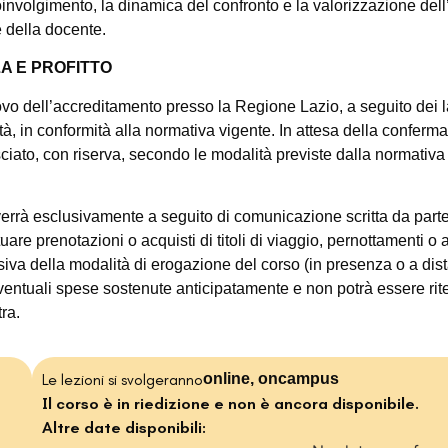
 il coinvolgimento, la dinamica del confronto e la valorizzazione d
e della docente.
A E PROFITTO
o dell’accreditamento presso la Regione Lazio, a seguito dei l
ità, in conformità alla normativa vigente. In attesa della conferma
ciato, con riserva, secondo le modalità previste dalla normativa
vverrà esclusivamente a seguito di comunicazione scritta da par
uare prenotazioni o acquisti di titoli di viaggio, pernottamenti o a
siva della modalità di erogazione del corso (in presenza o a dis
entuali spese sostenute anticipatamente e non potrà essere rit
ra.
Le lezioni si svolgeranno
online, oncampus
Il corso è in riedizione e non è ancora disponibile.
Altre date disponibili: