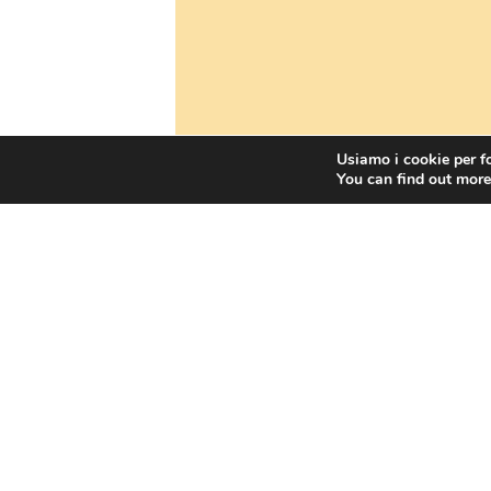
Usiamo i cookie per fo
You can find out more
Corso in riedizione
Richiedi adesso maggi