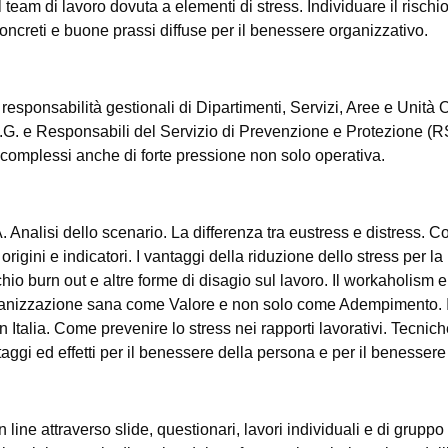
 team di lavoro dovuta a elementi di stress. Individuare il rischi
concreti e buone prassi diffuse per il benessere organizzativo.
 responsabilità gestionali di Dipartimenti, Servizi, Aree e Unità
.U.G. e Responsabili del Servizio di Prevenzione e Protezione (R
complessi anche di forte pressione non solo operativa.
 Analisi dello scenario. La differenza tra eustress e distress. Cor
igini e indicatori. I vantaggi della riduzione dello stress per l
 rischio burn out e altre forme di disagio sul lavoro. Il workaholi
rganizzazione sana come Valore e non solo come Adempimento. 
 in Italia. Come prevenire lo stress nei rapporti lavorativi. Tecni
ntaggi ed effetti per il benessere della persona e per il benesser
 line attraverso slide, questionari, lavori individuali e di gruppo 