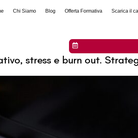
me
Chi Siamo
Blog
Offerta Formativa
Scarica il c
ivo, stress e burn out. Strateg