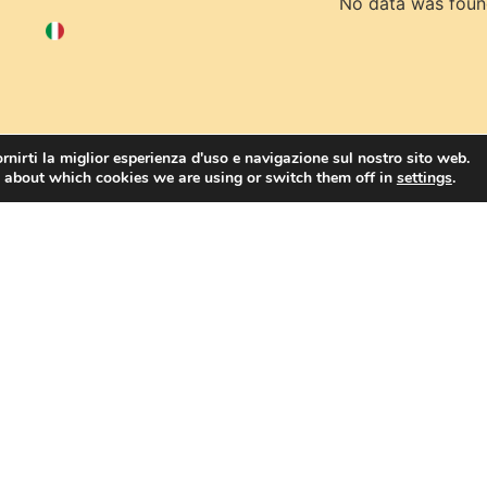
No data was fou
rnirti la miglior esperienza d'uso e navigazione sul nostro sito web.
 about which cookies we are using or switch them off in
settings
.
Non perdere questa occasione!
ori dettagli